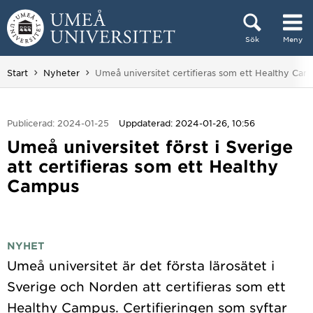
Hoppa direkt till innehållet
Sök
Meny
Huvudmenyn dold.
Du är här:
Start
Nyheter
Umeå universitet certifieras som ett Healthy Ca
Publicerad: 2024-01-25
Uppdaterad: 2024-01-26, 10:56
Umeå universitet först i Sverige
att certifieras som ett Healthy
Campus
NYHET
Umeå universitet är det första lärosätet i
Sverige och Norden att certifieras som ett
Healthy Campus. Certifieringen som syftar