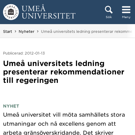
Hoppa direkt till innehållet
Sök
Meny
Huvudmenyn dold.
Du är här:
Start
Nyheter
Umeå universitets ledning presenterar rekommenda
Publicerad: 2012-01-13
Umeå universitets ledning
presenterar rekommendationer
till regeringen
NYHET
Umeå universitet vill möta samhällets stora
utmaningar och nå excellens genom att
arbeta gränsöverskridande. Det skriver