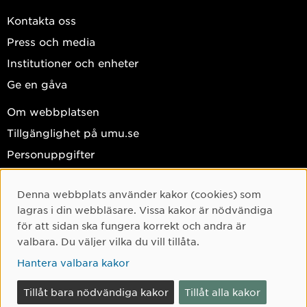
Kontakta oss
Press och media
Institutioner och enheter
Ge en gåva
Om webbplatsen
Tillgänglighet på umu.se
Personuppgifter
Hantera kakor
Denna webbplats använder kakor (cookies) som
Facebook
Cookie-samtycke
lagras i din webbläsare. Vissa kakor är nödvändiga
Instagram
för att sidan ska fungera korrekt och andra är
valbara. Du väljer vilka du vill tillåta.
TikTok
Hantera valbara kakor
Youtube
LinkedIn
Tillåt bara nödvändiga kakor
Tillåt alla kakor