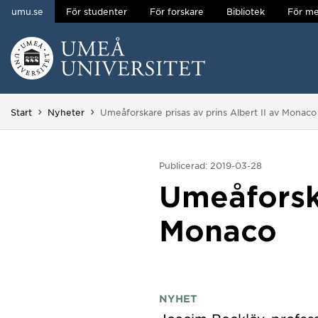
umu.se
För studenter
För forskare
Bibliotek
För me
Hoppa direkt till innehållet
Huvudmenyn dold.
Du är här:
Start
Nyheter
Umeåforskare prisas av prins Albert II av Monaco
Publicerad: 2019-03-28
Umeåforska
Monaco
NYHET