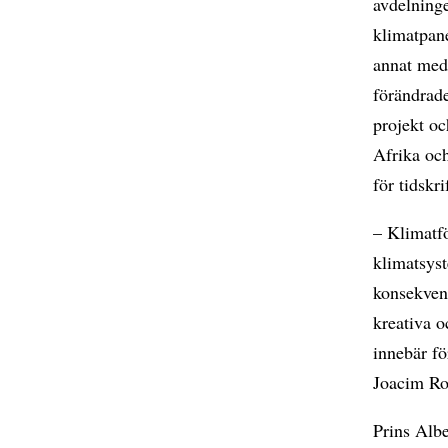
avdelninge
klimatpan
annat med 
förändrade
projekt oc
Afrika och
för tidskr
– Klimatfö
klimatsyst
konsekvens
kreativa o
innebär fö
Joacim Ro
Prins Albe