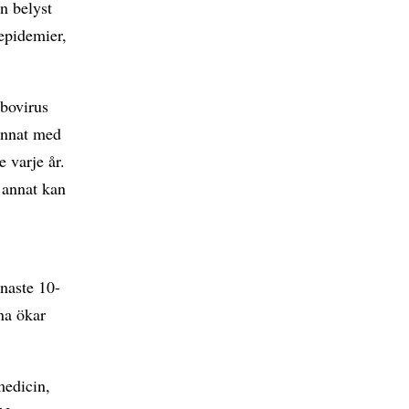
n belyst
epidemier,
rbovirus
annat med
 varje år.
 annat kan
naste 10-
na ökar
medicin,