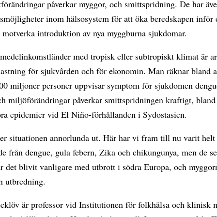
förändringar påverkar myggor, och smittspridning. De har äve
smöjligheter inom hälsosystem för att öka beredskapen inför 
tt motverka introduktion av nya myggburna sjukdomar.
 medelinkomstländer med tropisk eller subtropiskt klimat är a
elastning för sjukvården och för ekonomin. Man räknar bland 
 100 miljoner personer uppvisar symptom för sjukdomen dengue
h miljöförändringar påverkar smittspridningen kraftigt, bland
ra epidemier vid El Niño-förhållanden i Sydostasien.
er situationen annorlunda ut. Här har vi fram till nu varit helt
de från dengue, gula febern, Zika och chikungunya, men de se
r det blivit vanligare med utbrott i södra Europa, och myggor
in utbredning.
klöv är professor vid Institutionen för folkhälsa och klinisk 