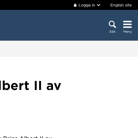
Logga in
English site
Sök
Meny
bert II av