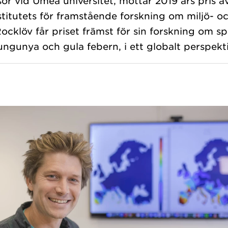
or vid Umeå universitet, mottar 2019 års pris av
titutets för framstående forskning om miljö- o
ocklöv får priset främst för sin forskning om sp