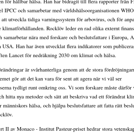
n för hållbar hälsa. Han har bidragit till flera rapporter från 
el IPCC och samarbetar med världshälsoorganisationen WHO
att utveckla tidiga varningssystem för arbovirus, och för anpa
 klimatförhållanden. Rocklöv leder en rad olika externt finan
h samarbetar nära med forskare och beslutsfattare i Europa, A
 USA. Han har även utvecklat flera indikatorer som publicera
iften Lancet för nedräkning 2030 om klimat och hälsa.
rändringar är svårhanterliga genom att de stora fördröjningar
emet gör att det kan vara för sent att agera när vi väl ser
erna tydligt runt omkring oss. Vi som forskare måste därför 
ch hitta nya metoder och sätt att beskriva vad ett förändrat kl
r människors hälsa, och hjälpa beslutsfattare att fatta rätt besl
cklöv.
rt II av Monaco - Institut Pasteur-priset hedrar stora vetenska