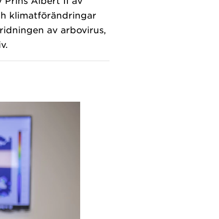
 Prins Albert II av
ch klimatförändringar
ridningen av arbovirus,