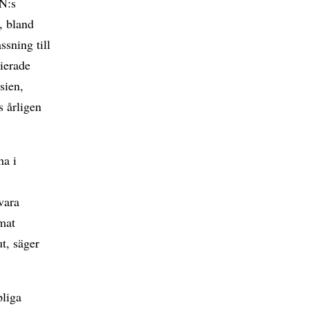
FN:s
, bland
ssning till
sierade
sien,
s årligen
na i
vara
imat
ut, säger
pliga