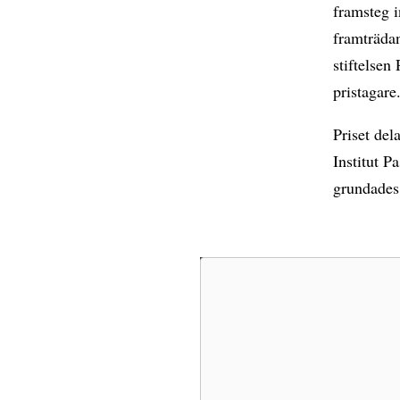
framsteg 
framträda
stiftelsen
pristagare
Priset del
Institut P
grundades