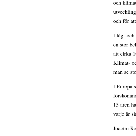
och klimat
utveckling
och för a
I låg- och
en stor b
att cirka
Klimat- oc
man se sto
I Europa s
förskonan
15 åren ha
varje år s
Joacim Roc