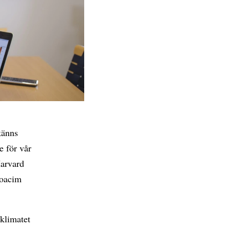
känns
e för vår
Harvard
Joacim
 klimatet