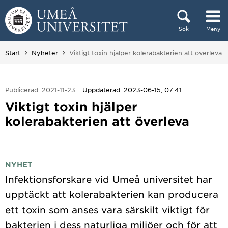
Hoppa direkt till innehållet
Sök
Meny
Huvudmenyn dold.
Du är här:
Start
Nyheter
Viktigt toxin hjälper kolerabakterien att överleva
Publicerad: 2021-11-23
Uppdaterad: 2023-06-15, 07:41
Viktigt toxin hjälper
kolerabakterien att överleva
NYHET
Infektionsforskare vid Umeå universitet har
upptäckt att kolerabakterien kan producera
ett toxin som anses vara särskilt viktigt för
bakterien i dess naturliga miljöer och för att