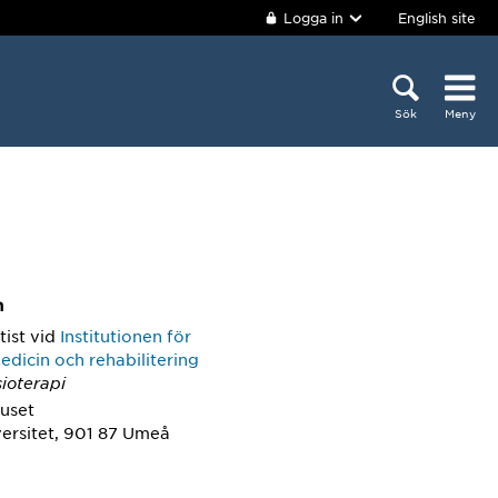
Logga in
English site
Sök
Meny
m
tist
vid
Institutionen för
dicin och rehabilitering
ioterapi
huset
ersitet, 901 87 Umeå