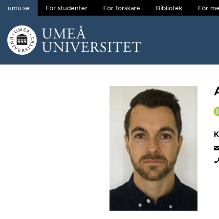
umu.se
För studenter
För forskare
Bibliotek
För me
Hoppa direkt till innehållet
Huvudmenyn dold.
K