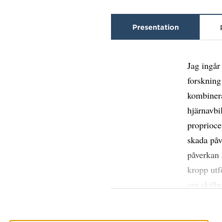
Presentation
Jag ingår
forskning
kombiner
hjärnavbi
proprioce
skada påv
påverkan 
kropp utf
om skilln
hjärnan. 
risken fö