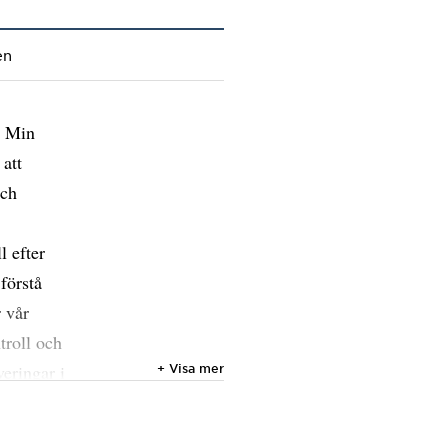
en
. Min
att
och
l efter
 förstå
 vår
troll och
veringar i
+ Visa mer
 minska
tiviteten