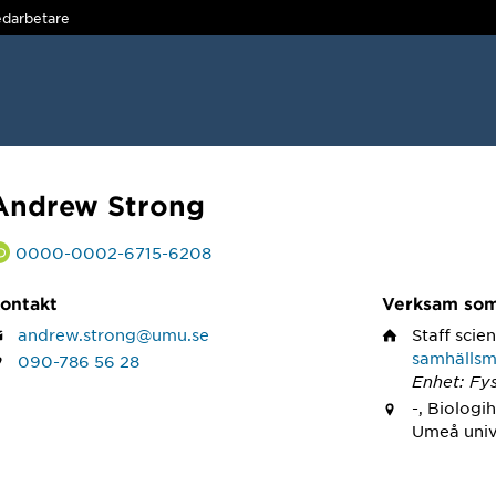
darbetare
Andrew Strong
0000-0002-6715-6208
ontakt
Verksam so
andrew.strong@umu.se
Staff scien
samhällsme
090-786 56 28
Enhet: Fys
-, Biologi
Umeå univ