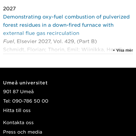
2027
Demonstrating oxy-fuel combustion of pulverized
forest residues in a down-fired furnace with
external flue gas recirculation
Fuel
, Elsevier 2027, Vol. 429, (Part B)
Schmidt, Florian; Thorin, Emil; Wiinikka, Henrik; et
+ Visa mer
al.
2025
Oxy-fuel combustion of biomass with external
Umeå universitet
recirculation in a 100-kW down-fired pulverized
901 87 Umeå
reactor
Tel: 090-786 50 00
European Combustion Meeting (ECM), Edinburgh,
Hitta till oss
Scotland, UK, 7-10 april, 2025.
Sepman, Alexey; Thorin, Emil; Gullberg, Markus; et
Kontakta oss
al.
Press och media