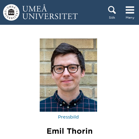
Hoppa direkt till innehållet
Sök
Meny
Huvudmenyn dold.
Pressbild
Emil Thorin