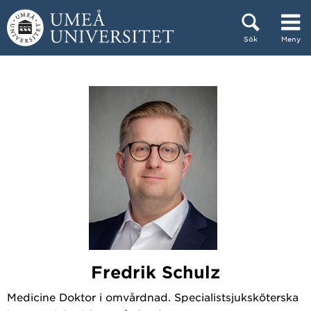
Hoppa direkt till innehållet
Sök
Meny
Huvudmenyn dold.
Fredrik Schulz
Medicine Doktor i omvårdnad. Specialistsjuksköterska