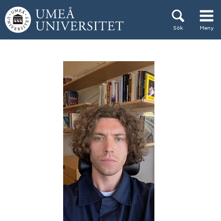
Hoppa direkt till innehållet
Sök
Meny
Huvudmenyn dold.