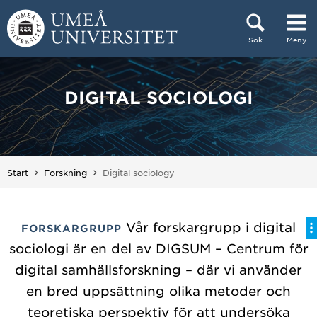
Hoppa direkt till innehållet
Sök
Meny
Huvudmenyn dold.
DIGITAL SOCIOLOGI
Du är här:
Start
Forskning
Digital sociology
Vår forskargrupp i digital
FORSKARGRUPP
sociologi är en del av DIGSUM – Centrum för
digital samhällsforskning – där vi använder
en bred uppsättning olika metoder och
teoretiska perspektiv för att undersöka