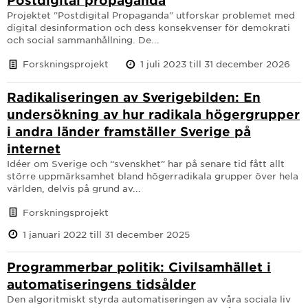
Postdigital propaganda
Projektet "Postdigital Propaganda" utforskar problemet med
digital desinformation och dess konsekvenser för demokrati
och social sammanhållning. De...
Forskningsprojekt
1 juli 2023 till 31 december 2026
Radikaliseringen av Sverigebilden: En
undersökning av hur radikala högergrupper
i andra länder framställer Sverige på
internet
Idéer om Sverige och “svenskhet” har på senare tid fått allt
större uppmärksamhet bland högerradikala grupper över hela
världen, delvis på grund av...
Forskningsprojekt
1 januari 2022 till 31 december 2025
Programmerbar politik: Civilsamhället i
automatiseringens tidsålder
Den algoritmiskt styrda automatiseringen av våra sociala liv