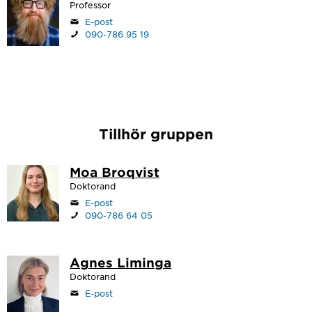
Professor
E-post
090-786 95 19
Tillhör gruppen
Moa Broqvist
Doktorand
E-post
090-786 64 05
Agnes Liminga
Doktorand
E-post