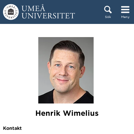
Hoppa direkt till innehållet
Sök
Meny
Huvudmenyn dold.
Henrik Wimelius
Kontakt