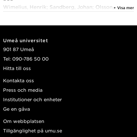
Wimelius, Henrik; Sandberg, Johan; Olsson,
+ Visa mer
Markus; et al.
2021
How Spotify Balanced Trade-Offs in Pursuing
Umeå universitet
Digital Platform Growth
901 87 Umeå
MIS Quarterly Executive
, AIS Electronic Library
Tel: 090-786 50 00
(AISeL) 2021, Vol. 20, (4) : 259-274
Hitta till oss
Skog, Daniel A.; Sandberg, Johan; Wimelius,
Henrik
Kontakta oss
Press och media
2021
A paradoxical perspective on technology renewal
Institutioner och enheter
in digital transformation
Ge en gåva
Information Systems Journal
, John Wiley & Sons
Om webbplatsen
2021, Vol. 31, (1) : 198-225
Tillgänglighet på umu.se
Wimelius, Henrik; Mathiassen, Lars; Holmström,