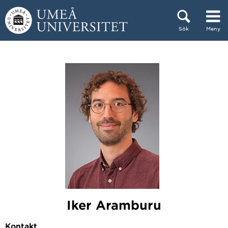
Hoppa direkt till innehållet
Sök
Meny
Huvudmenyn dold.
Iker Aramburu
Kontakt