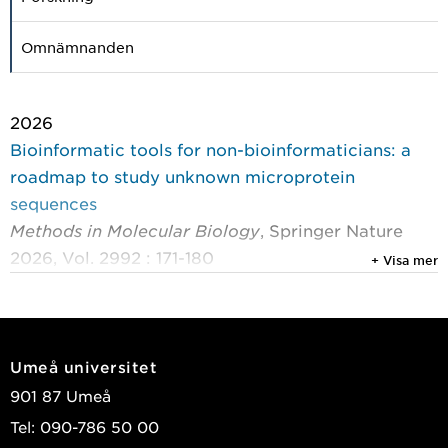
Omnämnanden
2026
Bioinformatic tools for non-bioinformaticians: a
roadmap to study unknown microprotein
sequences
Methods in Molecular Biology
, Springer Nature
2026, Vol. 2992 : 171-180
+ Visa mer
Gimeno Le Paih, Patricia; Aramburu, Iker Valle
Visa publikationer i DiVA
Umeå universitet
901 87 Umeå
Tel: 090-786 50 00