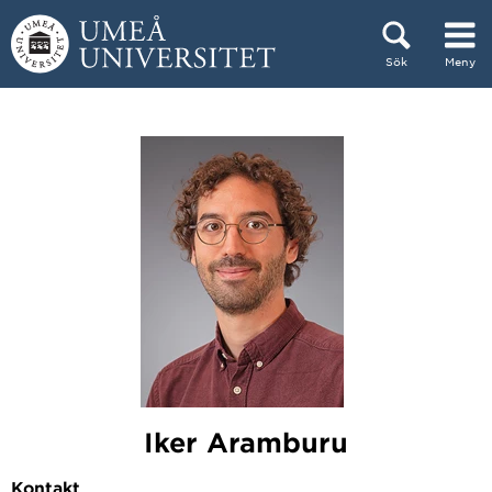
Hoppa direkt till innehållet
Sök
Meny
Huvudmenyn dold.
Iker Aramburu
Kontakt