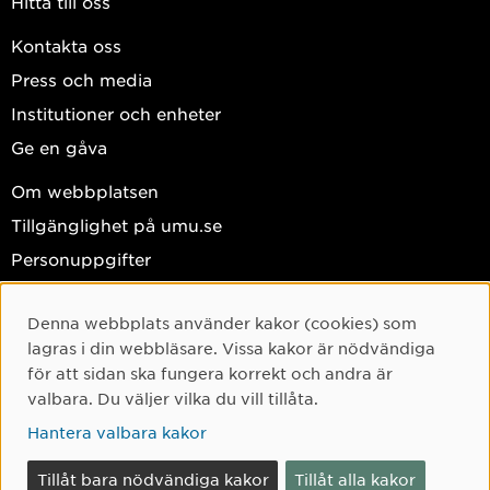
Hitta till oss
Kontakta oss
Press och media
Institutioner och enheter
Ge en gåva
Om webbplatsen
Tillgänglighet på umu.se
Personuppgifter
Hantera kakor
Denna webbplats använder kakor (cookies) som
Cookie-samtycke
Facebook
lagras i din webbläsare. Vissa kakor är nödvändiga
Instagram
för att sidan ska fungera korrekt och andra är
valbara. Du väljer vilka du vill tillåta.
TikTok
Hantera valbara kakor
Youtube
LinkedIn
Tillåt bara nödvändiga kakor
Tillåt alla kakor