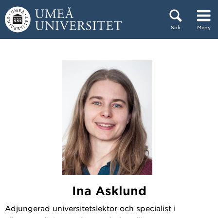
Hoppa direkt till innehållet
Sök
Meny
Huvudmenyn dold.
Ina Asklund
Adjungerad universitetslektor och specialist i