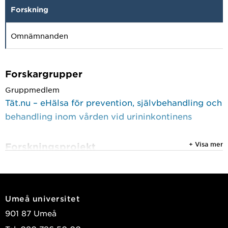
Forskning
Omnämnanden
Forskargrupper
Gruppmedlem
Tät.nu – eHälsa för prevention, självbehandling och
behandling inom vården vid urininkontinens
+ Visa mer
Forskningsprojekt
1 januari 2015 till 30 november 2021
Tät.nu
9 december 2014 till 30 november 2018
Umeå universitet
Tät.nu; Utveckling, utvärdering och
901 87 Umeå
implementering av behandlingsprogram för