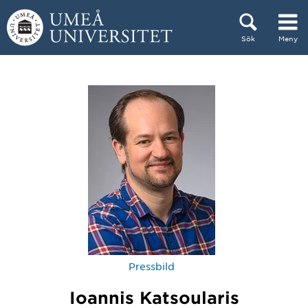
Hoppa direkt till innehållet
Sök
Meny
Huvudmenyn dold.
Pressbild
Ioannis Katsoularis