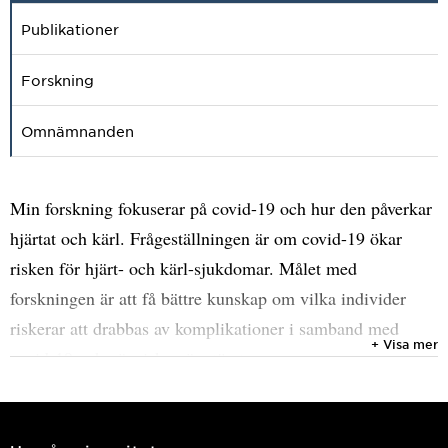
Publikationer
Forskning
Omnämnanden
Min forskning fokuserar på covid-19 och hur den påverkar
hjärtat och kärl. Frågeställningen är om covid-19 ökar
risken för hjärt- och kärl-sjukdomar. Målet med
forskningen är att få bättre kunskap om vilka individer
riskerar att drabbas av komplikationer i samband med
+ Visa mer
covid-19 och när risken är störst.
Jag är specialistläkare i Internmedicin och Kardiologi,
överläkare vid Hjärtcentrum, NUS, samt doktorand vid