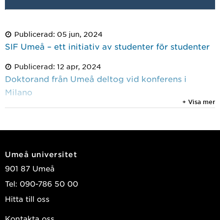
Publicerad: 05 jun, 2024
SIF Umeå – ett initiativ av studenter för studenter
Publicerad: 12 apr, 2024
Doktorand från Umeå deltog vid konferens i
Milano
+ Visa mer
Publicerad: 05 mar, 2024
Doktoranddagen - en gammal tradition i ny
kostym
Umeå universitet
901 87 Umeå
Tel: 090-786 50 00
Hitta till oss
Kontakta oss