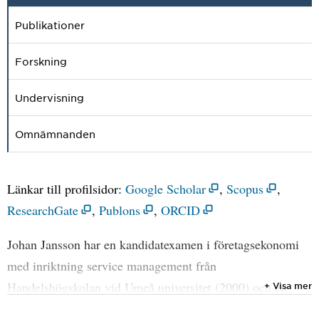
Publikationer
Forskning
Undervisning
Omnämnanden
Länkar till profilsidor:
Google Scholar
,
Scopus
,
ResearchGate
,
Publons
,
ORCID
Johan Jansson har en kandidatexamen i företagsekonomi
med inriktning service management från
Handelshögskolan vid Umeå universitet (2000) och en
+ Visa mer
ekonomie magisterexamen från samma lärosäte (2002).