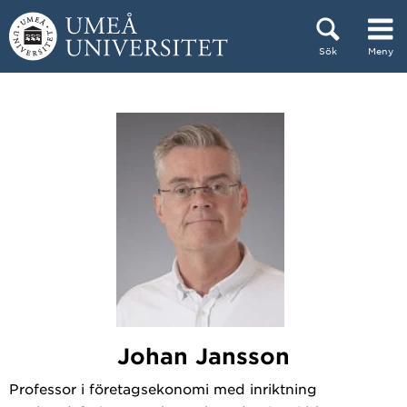
Hoppa direkt till innehållet
Sök
Meny
Huvudmenyn dold.
Johan Jansson
Professor i företagsekonomi med inriktning