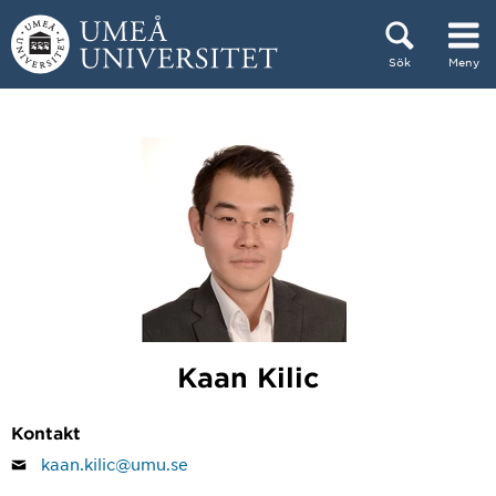
Hoppa direkt till innehållet
Sök
Meny
Huvudmenyn dold.
Kaan Kilic
Kontakt
kaan.kilic@umu.se