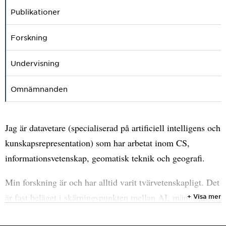
Publikationer
Forskning
Undervisning
Omnämnanden
Jag är datavetare (specialiserad på artificiell intelligens och
kunskapsrepresentation) som har arbetat inom CS,
informationsvetenskap, geomatisk teknik och geografi.
Min forskning är och har alltid varit tvärvetenskapligt. Det
är fast beläget i skärningspunkten mellan AI, människa-
+ Visa mer
datorinteraktion, rumslig kognition och geografisk