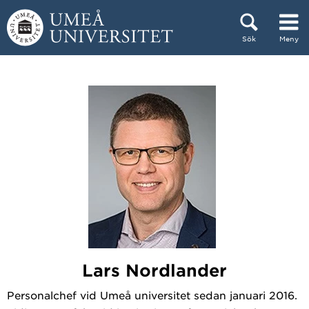
Hoppa direkt till innehållet
Sök
Meny
Huvudmenyn dold.
Lars Nordlander
Personalchef vid Umeå universitet sedan januari 2016.