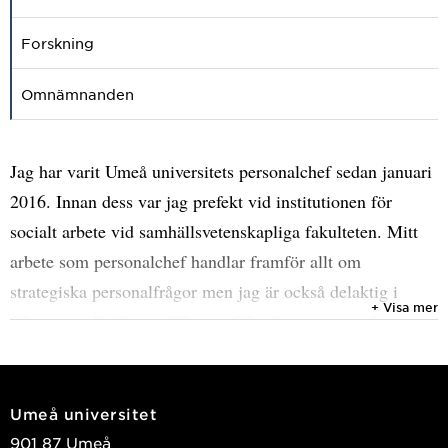
Forskning
Omnämnanden
Jag har varit Umeå universitets personalchef sedan januari
2016. Innan dess var jag prefekt vid institutionen för
socialt arbete vid samhällsvetenskapliga fakulteten. Mitt
arbete som personalchef handlar framför allt om
strategiska personalfrågor men jag är också delaktig i
+ Visa mer
frågor som berör specifika områden inom personal.
Förutom personalchef är jag också enhetschef för
personalenheten och ytterst ansvarig för enheten
Umeå universitet
901 87 Umeå