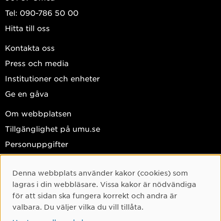
Tel: 090-786 50 00
Hitta till oss
Kontakta oss
Press och media
Institutioner och enheter
Ge en gåva
Om webbplatsen
Tillgänglighet på umu.se
Personuppgifter
Hantera kakor
Denna webbplats använder kakor (cookies) som
Cookie-samtycke
Facebook
lagras i din webbläsare. Vissa kakor är nödvändiga
Instagram
för att sidan ska fungera korrekt och andra är
valbara. Du väljer vilka du vill tillåta.
TikTok