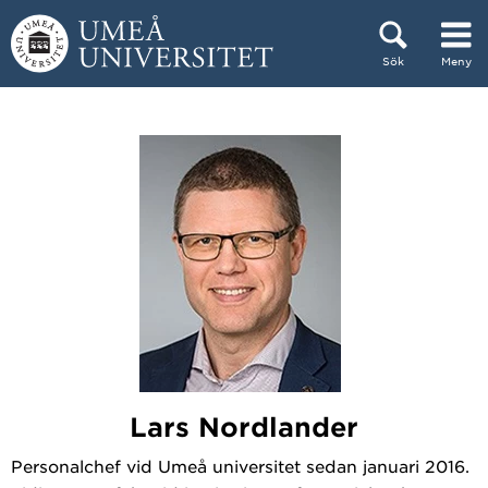
Hoppa direkt till innehållet
Sök
Meny
Huvudmenyn dold.
Lars Nordlander
Personalchef vid Umeå universitet sedan januari 2016.