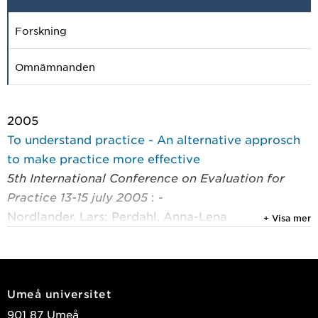
Forskning
Omnämnanden
2005
To understand practice - An alternative approsch
to make practice more effective
5th International Conference on Evaluation for
Practice 13-15 july 2005
: -
Nordlander, Lars; Perdahl, Anna-Lena
+ Visa mer
2002
How social workers reason about the work with
clients and its conditions: an explorative case
Umeå universitet
study
901 87 Umeå