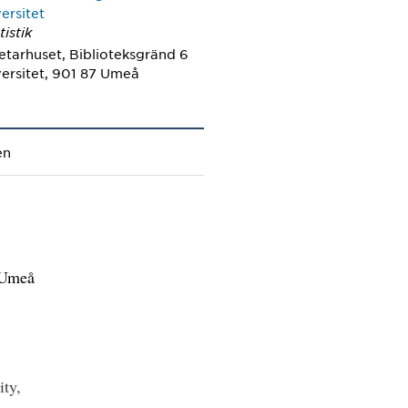
ersitet
tistik
etarhuset, Biblioteksgränd 6
ersitet, 901 87 Umeå
en
; Umeå
å
ity,