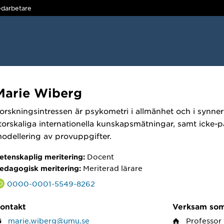
darbetare
Marie Wiberg
orskningsintressen är psykometri i allmänhet och i synnerh
torskaliga internationella kunskapsmätningar, samt icke-
odellering av provuppgifter.
Docent
etenskaplig meritering:
Meriterad lärare
edagogisk meritering:
0000-0001-5549-8262
ontakt
Verksam so
marie.wiberg@umu.se
Professor