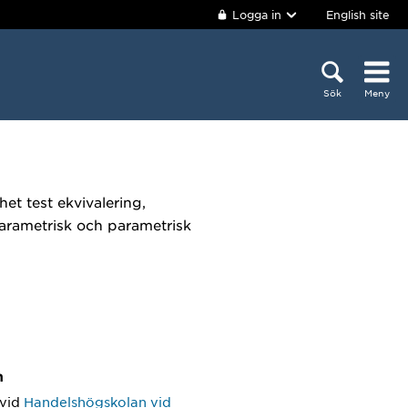
Logga in
English site
Sök
Meny
et test ekvivalering,
parametrisk och parametrisk
m
vid
Handelshögskolan vid