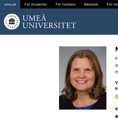
umu.se
För studenter
För forskare
Bibliotek
För me
Hoppa direkt till innehållet
Huvudmenyn dold.
F
s
m
V
P
K