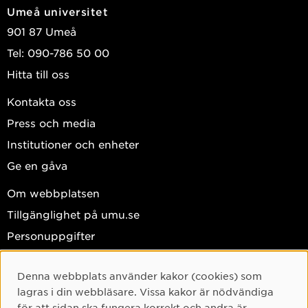
Den lärande hjärnan
Umeå universitet
901 87 Umeå
1 januari 2009 till 31 december 2025
Att lära matematik genom imitativa och kreativa
Tel: 090-786 50 00
resonemang
Hitta till oss
Kontakta oss
Press och media
Institutioner och enheter
Ge en gåva
Om webbplatsen
Tillgänglighet på umu.se
Personuppgifter
Hantera kakor
Denna webbplats använder kakor (cookies) som
Facebook
Cookie-samtycke
lagras i din webbläsare. Vissa kakor är nödvändiga
Instagram
för att sidan ska fungera korrekt och andra är