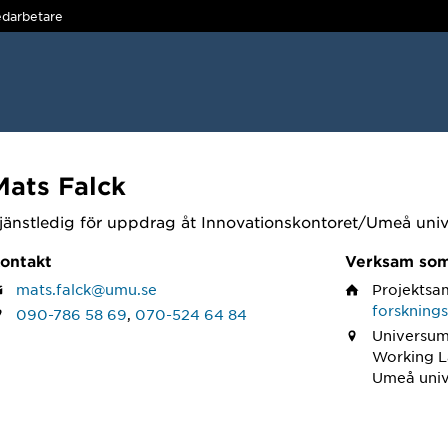
darbetare
Mats Falck
jänstledig för uppdrag åt Innovationskontoret/Umeå unive
ontakt
Verksam so
mats.falck@umu.se
Projektsa
forskning
090-786 58 69
,
070-524 64 84
Universum
Working 
Umeå univ