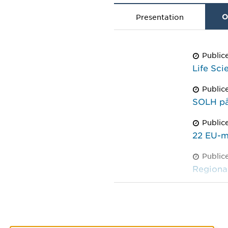
Presentation
O
Public
Life Sc
Public
SOLH p
Public
22 EU-mi
Public
Regional
Public
Hallå dä