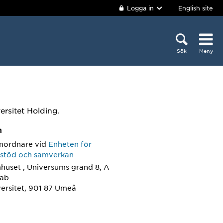
Logga in
English site
Sök
Meny
rsitet Holding.
m
mordnare
vid
Enheten för
sstöd och samverkan
huset , Universums gränd 8, A
Lab
ersitet, 901 87 Umeå