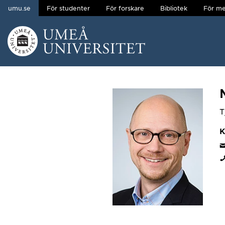
umu.se
För studenter
För forskare
Bibliotek
För me
Hoppa direkt till innehållet
Huvudmenyn dold.
T
K