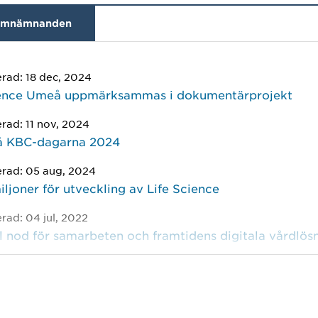
mnämnanden
erad: 18 dec, 2024
ience Umeå uppmärksammas i dokumentärprojekt
erad: 11 nov, 2024
å KBC-dagarna 2024
erad: 05 aug, 2024
ljoner för utveckling av Life Science
erad: 04 jul, 2022
 nod för samarbeten och framtidens digitala vårdlös
erad: 12 maj, 2021
r Mats Falck!