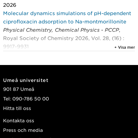
2026
Molecular dynamics simulations of pH-dependent
ciprofloxacin adsorption to Na-montmorillonite
Physical Chemistry, Chemical Physics - PCCP
,
Royal Society of Chemistry 2026, Vol. 28, (16) :
9917-9931
+ Visa mer
Swai, Rogers E.; Holmboe, Michael
2025
Monovalent anion-selective membranes fabricated
Umeå universitet
via in situ interfacial polymerization
901 87 Umeå
Nature Communications
, Springer Nature 2025,
Tel: 090-786 50 00
Vol. 16, (1)
Hitta till oss
Afsar, Noor Ul; Holmboe, Michael; Ohlin, C. André;
et al.
Kontakta oss
Press och media
2025