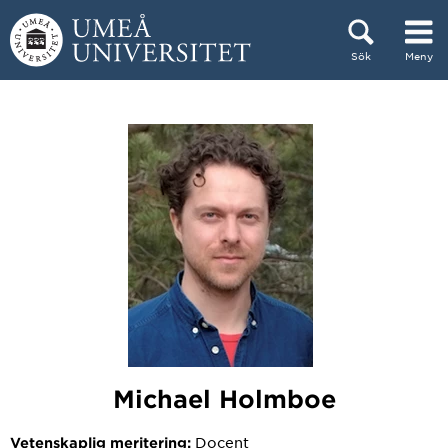
Hoppa direkt till innehållet
Sök
Meny
Huvudmenyn dold.
Michael Holmboe
Docent
Vetenskaplig meritering: