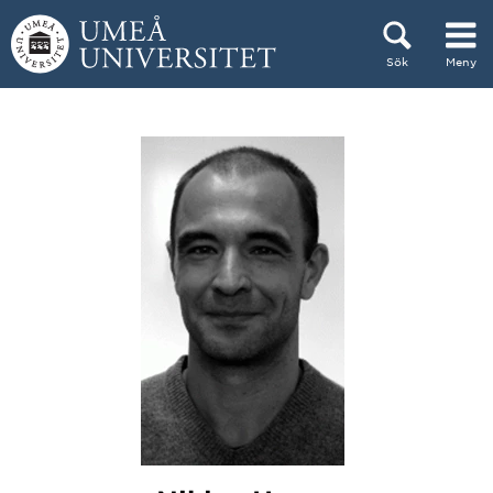
Hoppa direkt till innehållet
Sök
Meny
Huvudmenyn dold.