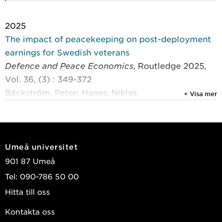
2025
The impact of peacekeeping on post-deployment
earnings for Swedish veterans
Defence and Peace Economics
, Routledge 2025,
Vol. 36, (3) : 349-372
Bäckström, Peter; Hanes, Niklas
+ Visa mer
2023
The impact of peacekeeping on post-deployment
earnings for Swedish veterans
Umeå universitet
Umeå economic studies
, 1010
901 87 Umeå
Bäckström, Peter; Hanes, Niklas
Tel: 090-786 50 00
2015
Hitta till oss
Förmåga att hantera stress och individers beslut
Kontakta oss
att äga aktier