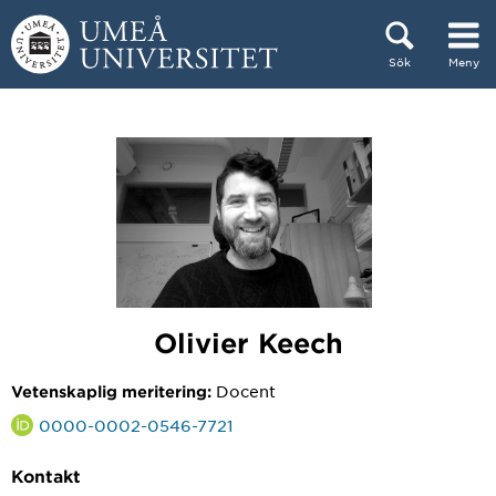
Hoppa direkt till innehållet
Sök
Meny
Huvudmenyn dold.
Olivier Keech
Docent
Vetenskaplig meritering:
0000-0002-0546-7721
Kontakt