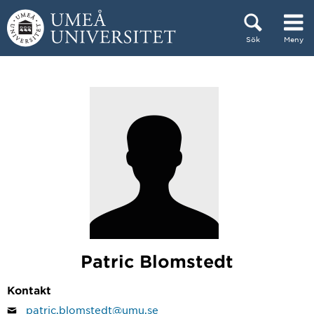
Hoppa direkt till innehållet
Sök
Meny
Huvudmenyn dold.
Patric Blomstedt
Kontakt
patric.blomstedt@umu.se