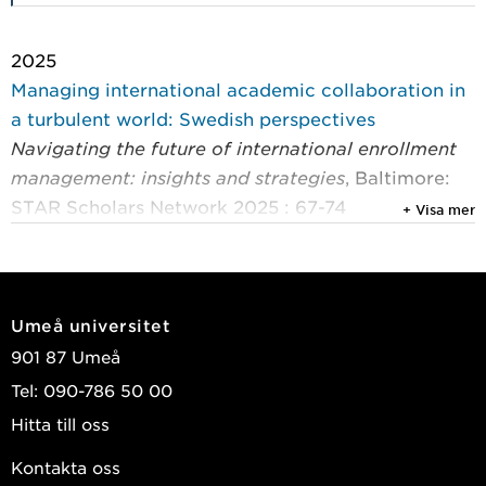
2025
Managing international academic collaboration in
a turbulent world: Swedish perspectives
Navigating the future of international enrollment
management: insights and strategies
, Baltimore:
STAR Scholars Network 2025 : 67-74
+ Visa mer
Nilsson, Per A.; Westin, Lars
2024
Swedish students' outbound mobility: an
Umeå universitet
estimation of the post-COVID-19 situation
901 87 Umeå
Reimagining border in cross-border education
,
Tel: 090-786 50 00
Routledge 2024 : 28-44
Hitta till oss
Nilsson, Per A.
Kontakta oss
2024