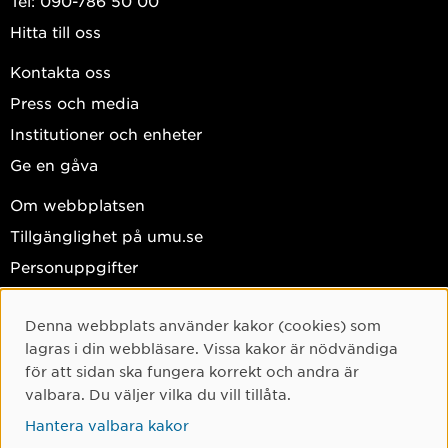
Tel: 090-786 50 00
Hitta till oss
Kontakta oss
Press och media
Institutioner och enheter
Ge en gåva
Om webbplatsen
Tillgänglighet på umu.se
Personuppgifter
Hantera kakor
Denna webbplats använder kakor (cookies) som
Facebook
Cookie-samtycke
lagras i din webbläsare. Vissa kakor är nödvändiga
Instagram
för att sidan ska fungera korrekt och andra är
valbara. Du väljer vilka du vill tillåta.
TikTok
Hantera valbara kakor
Youtube