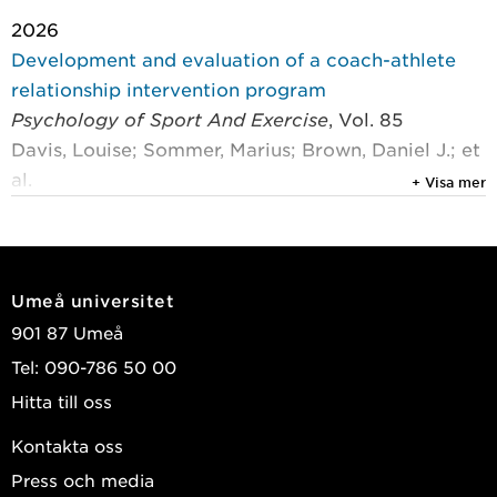
2026
Development and evaluation of a coach-athlete
relationship intervention program
Psychology of Sport And Exercise
, Vol. 85
Davis, Louise; Sommer, Marius; Brown, Daniel J.; et
al.
+ Visa mer
2025
Interventions for improving mental health in
athletes: a scoping review
Umeå universitet
International Review of Sport and Exercise
901 87 Umeå
Psychology
, Routledge 2025, Vol. 18, (1) : 503-538
Tel: 090-786 50 00
Ekelund, Rebecka; Holmström, Stefan; Gustafsson,
Hitta till oss
Henrik; et al.
Kontakta oss
2025
Press och media
Feasibility of ecological momentary assessment