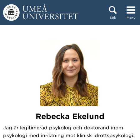
Hoppa direkt till innehållet
Sök
Meny
Huvudmenyn dold.
Rebecka Ekelund
Jag är legitimerad psykolog och doktorand inom
psykologi med inriktning mot klinisk idrottspsykologi.