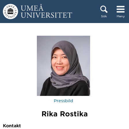
Hoppa direkt till innehållet
Sök
Meny
Huvudmenyn dold.
Pressbild
Rika Rostika
Kontakt