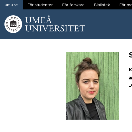
umu.se
För studenter
För forskare
Bibliotek
För me
Hoppa direkt till innehållet
Huvudmenyn dold.
K