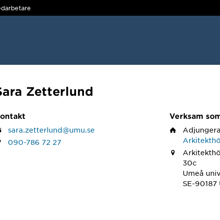
darbetare
Sara Zetterlund
ontakt
Verksam so
sara.zetterlund@umu.se
Adjungera
Arkitekth
090-786 72 27
Arkitekth
30c
Umeå univ
SE-90187