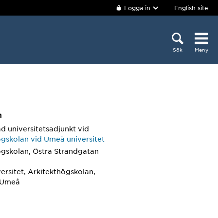
Logga in
English site
Sök
Meny
m
d universitetsadjunkt
vid
ögskolan vid Umeå universitet
ögskolan, Östra Strandgatan
ersitet, Arkitekthögskolan,
 Umeå