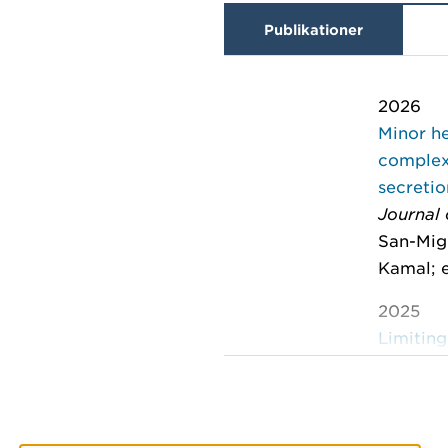
Publikationer
2026
Minor h
complexe
secreti
Journal 
San-Migu
Kamal; e
2025
Limiting
selectio
Acta Cry
Union Of
Bwanika,