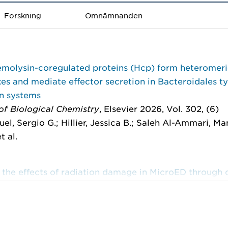
Forskning
Omnämnanden
emolysin-coregulated proteins (Hcp) form heteromer
s and mediate effector secretion in Bacteroidales t
on systems
of Biological Chemistry
, Elsevier 2026, Vol. 302, (6)
el, Sergio G.; Hillier, Jessica B.; Saleh Al-Ammari, Ma
t al.
 the effects of radiation damage in MicroED through 
n during data processing
stallographica Section D: Structural Biology
, Intern
 Crystallography 2025, Vol. 81 : 693-707
 Henri Colyn; Zhao, Jingjing; Hofer, Gerhard; et al.