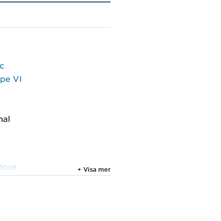
ic
ype VI
nal
dose
+ Visa mer
ational