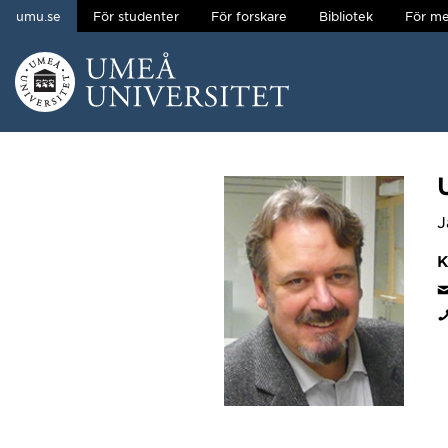
umu.se
För studenter
För forskare
Bibliotek
För me
Hoppa direkt till innehållet
Huvudmenyn dold.
J
K