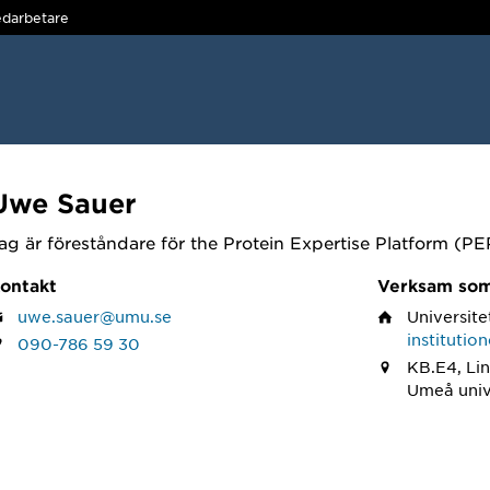
darbetare
Uwe Sauer
ag är föreståndare för the Protein Expertise Platform (PE
ontakt
Verksam so
uwe.sauer@umu.se
Universite
institutio
090-786 59 30
KB.E4, Lin
Umeå univ