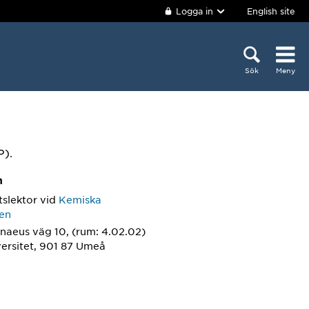
Logga in
English site
Sök
Meny
P).
m
tslektor
vid
Kemiska
nen
naeus väg 10, (rum: 4.02.02)
ersitet, 901 87 Umeå