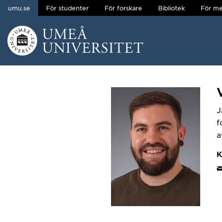
umu.se
För studenter
För forskare
Bibliotek
För me
Hoppa direkt till innehållet
Huvudmenyn dold.
J
f
a
K