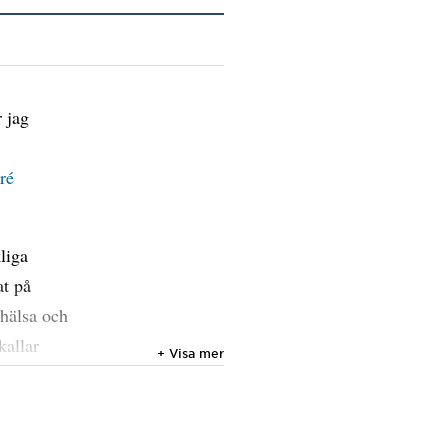
 jag
ré
liga
at på
 hälsa och
kallar
+ Visa mer
 archaea