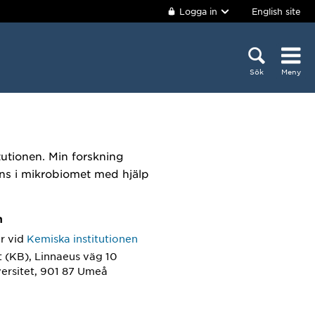
Logga in
English site
Sök
Meny
utionen. Min forskning
nns i mikrobiomet med hjälp
m
r
vid
Kemiska institutionen
 (KB), Linnaeus väg 10
ersitet, 901 87 Umeå