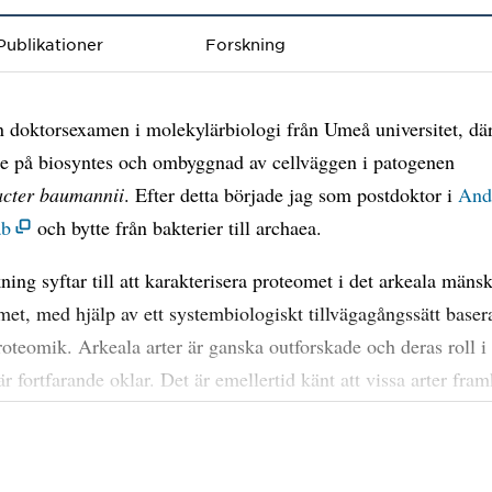
Publikationer
Forskning
n doktorsexamen i molekylärbiologi från Umeå universitet, där
e på biosyntes och ombyggnad av cellväggen i patogenen
acter baumannii
. Efter detta började jag som postdoktor i
And
ab
och bytte från bakterier till archaea.
ning syftar till att karakterisera proteomet i det arkeala mänsk
et, med hjälp av ett systembiologiskt tillvägagångssätt baser
oteomik. Arkeala arter är ganska outforskade och deras roll i
r fortfarande oklar. Det är emellertid känt att vissa arter fram
 värdimmunsvar eller spelar viktiga metaboliska roller såsom
ng av toxiska bakteriella metaboliter. Detta tyder starkt på att
 en nyckelroll i fysiologiska funktioner som ännu inte har