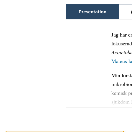
Presentation
Jag har e
fokuserad
Acinetob
Mateus l
Min forsk
mikrobiom
kemisk pr
sjukdom ä
specifika
nedbrytni
kan spela