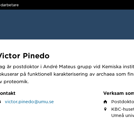
darbetare
Victor Pinedo
ag är postdoktor i André Mateus grupp vid Kemiska instit
okuserar på funktionell karakterisering av archaea som fi
v proteomik.
ontakt
Verksam so
victor.pinedo@umu.se
Postdokto
KBC-huset
Umeå univ