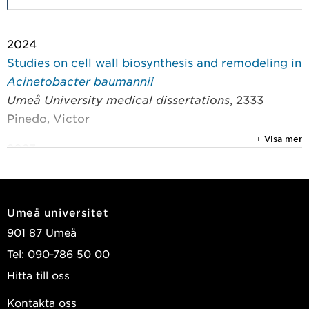
2024
Studies on cell wall biosynthesis and remodeling in
Acinetobacter baumannii
Umeå University medical dissertations
, 2333
Pinedo, Victor
+ Visa mer
2023
Identification of genes required for long-term
survival of Legionella Pneumophila in water
mSphere
, Washington: American Society for
Umeå universitet
Microbiology 2023, Vol. 8, (2)
901 87 Umeå
Aurass, Philipp; Kim, Seongok; Pinedo, Victor; et
Tel: 090-786 50 00
al.
Hitta till oss
2022
Kontakta oss
Transient glycolytic complexation of arsenate