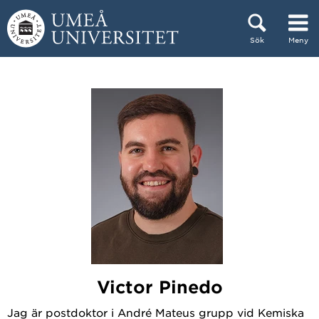
Hoppa direkt till innehållet
Sök
Meny
Huvudmenyn dold.
Victor Pinedo
Jag är postdoktor i André Mateus grupp vid Kemiska