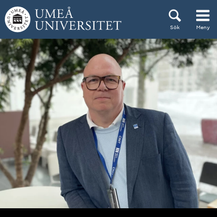
Hoppa direkt till innehållet
Sök
Meny
Huvudmenyn dold.