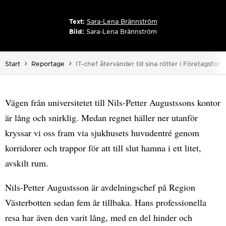
Text:
Sara-Lena Brännström
Bild:
Sara-Lena Brännström
Du är här:
Start
Reportage
IT-chef återvänder till sina rötter i Företagsfors
Vägen från universitetet till Nils-Petter Augustssons kontor
är lång och snirklig. Medan regnet häller ner utanför
kryssar vi oss fram via sjukhusets huvudentré genom
korridorer och trappor för att till slut hamna i ett litet,
avskilt rum.
Nils-Petter Augustsson är avdelningschef på Region
Västerbotten sedan fem år tillbaka. Hans professionella
resa har även den varit lång, med en del hinder och