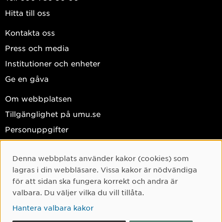
Hitta till oss
Kontakta oss
Press och media
Institutioner och enheter
Ge en gåva
Om webbplatsen
Tillgänglighet på umu.se
Personuppgifter
Hantera kakor
Denna webbplats använder kakor (cookies) som
Cookie-samtycke
Facebook
lagras i din webbläsare. Vissa kakor är nödvändiga
Instagram
för att sidan ska fungera korrekt och andra är
valbara. Du väljer vilka du vill tillåta.
TikTok
Hantera valbara kakor
Youtube