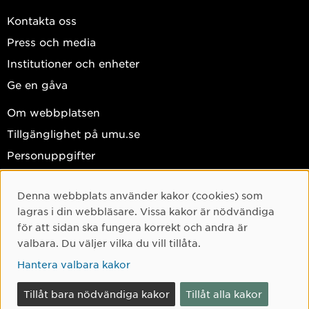
Kontakta oss
Press och media
Institutioner och enheter
Ge en gåva
Om webbplatsen
Tillgänglighet på umu.se
Personuppgifter
Hantera kakor
Denna webbplats använder kakor (cookies) som
Cookie-samtycke
Facebook
lagras i din webbläsare. Vissa kakor är nödvändiga
Instagram
för att sidan ska fungera korrekt och andra är
valbara. Du väljer vilka du vill tillåta.
TikTok
Hantera valbara kakor
Youtube
LinkedIn
Tillåt bara nödvändiga kakor
Tillåt alla kakor