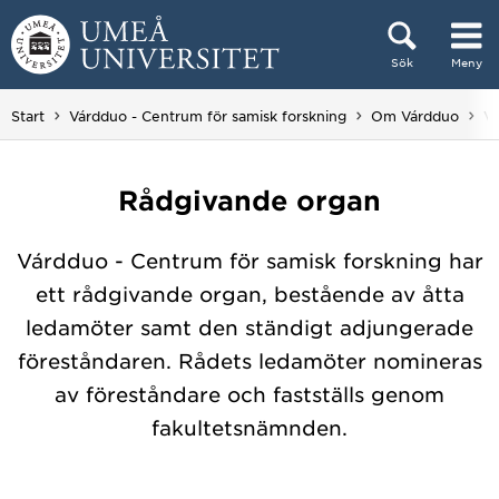
Hoppa direkt till innehållet
Sök
Meny
Huvudmenyn dold.
Du
Start
Várdduo - Centrum för samisk forskning
Om Várdduo
Vá
Rådgivande organ
Várdduo - Centrum för samisk forskning har
ett rådgivande organ, bestående av åtta
ledamöter samt den ständigt adjungerade
föreståndaren. Rådets ledamöter nomineras
av föreståndare och fastställs genom
fakultetsnämnden.