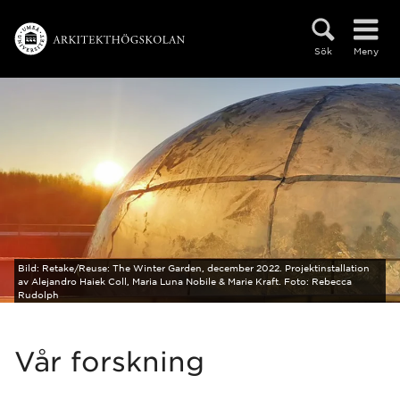
Hoppa direkt till innehållet
Sök
Meny
Bild:
Retake/Reuse: The Winter Garden, december 2022. Projektinstallation
av Alejandro Haiek Coll, Maria Luna Nobile & Marie Kraft. Foto: Rebecca
Rudolph
Vår forskning