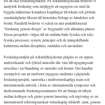
för att öka förändringstakten. På Arkitekthögskolan bedriver vi
analytisk forskning som möjliggör att engagera oss med de
byggda miljöernas komplexa kopplingar till lokala och globala
omständigheter liksom till historiska förlopp av händelser och
beslut. Parallellt bedriver vi också en mer praktikbaserad
"forskning genom design" av byggnader och allmänna platser.
Dessa perspektiv vidgas till att omfatta både fysiska och icke-
fysiska processer, system, principer och de mångskiftande
kulturerna mellan discipliner, områden och användare.
Forskningsmiljön på Arkitekthögskolan präglas av en öppen,
undersökande och lyhörd atmosfär där våra tillvägagångssätt
utvecklas i en blandning av metoder och former. Det handlar
exempelvis om att medvetet engagera studenter i pågående
forskningsprojekt, samverka i multivetenskapliga team och
internationella nätverk, i form av internationella symposier och
återkommande forskningsseminarier för att främja ett utbyte
mellan kollegor och gäster genom lansering och utgivning av en
internationell referentgranskad vetenskaplig tidskrift, samt, genom