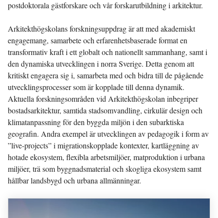
postdoktorala gästforskare och vår forskarutbildning i arkitektur.
Arkitekthögskolans forskningsuppdrag är att med akademiskt
engagemang, samarbete och erfarenhetsbaserade format en
transformativ kraft i ett globalt och nationellt sammanhang, samt i
den dynamiska utvecklingen i norra Sverige. Detta genom att
kritiskt engagera sig i, samarbeta med och bidra till de pågående
utvecklingsprocesser som är kopplade till denna dynamik.
Aktuella forskningsområden vid Arkitekthögskolan inbegriper
bostadsarkitektur, samtida stadsomvandling, cirkulär design och
klimatanpassning för den byggda miljön i den subarktiska
geografin. Andra exempel är utvecklingen av pedagogik i form av
”live-projects” i migrationskopplade kontexter, kartläggning av
hotade ekosystem, flexibla arbetsmiljöer, matproduktion i urbana
miljöer, trä som byggnadsmaterial och skogliga ekosystem samt
hållbar landsbygd och urbana allmänningar.