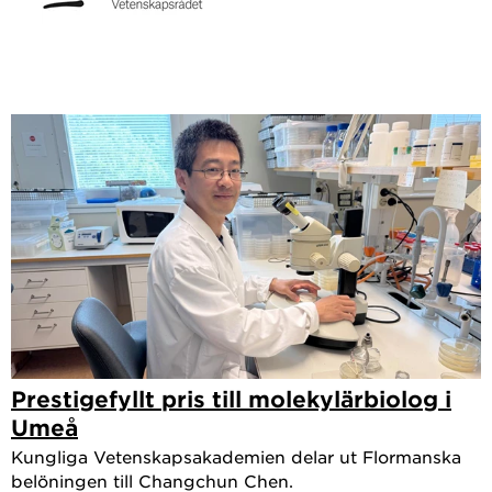
Prestigefyllt pris till molekylärbiolog i
Umeå
Kungliga Vetenskapsakademien delar ut Flormanska
belöningen till Changchun Chen.