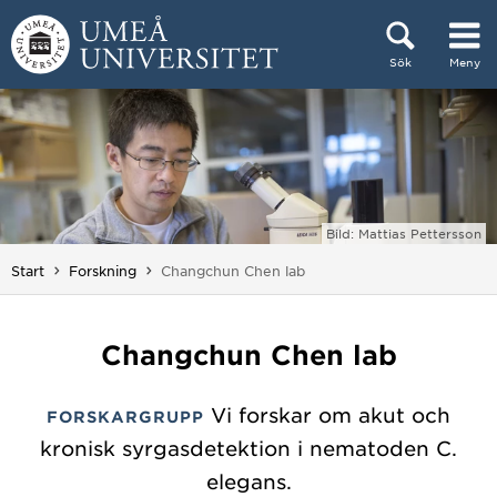
Hoppa direkt till innehållet
Sök
Meny
Huvudmenyn dold.
Bild: Mattias Pettersson
Du är här:
Start
Forskning
Changchun Chen lab
Changchun Chen lab
Vi forskar om akut och
FORSKARGRUPP
kronisk syrgasdetektion i nematoden C.
elegans.