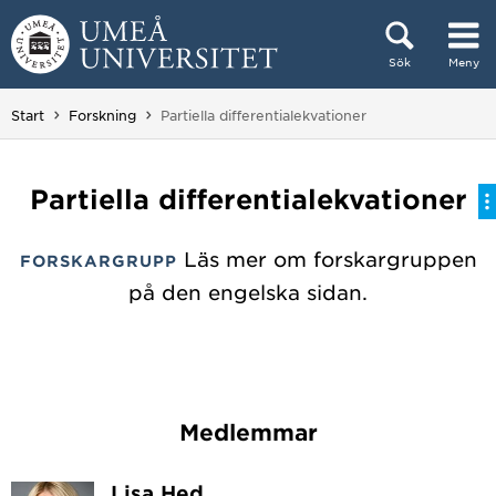
Hoppa direkt till innehållet
Sök
Meny
Huvudmenyn dold.
Du är här:
Start
Forskning
Partiella differentialekvationer
Partiella differentialekvationer
Läs mer om forskargruppen
FORSKARGRUPP
på den engelska sidan.
Medlemmar
Lisa Hed