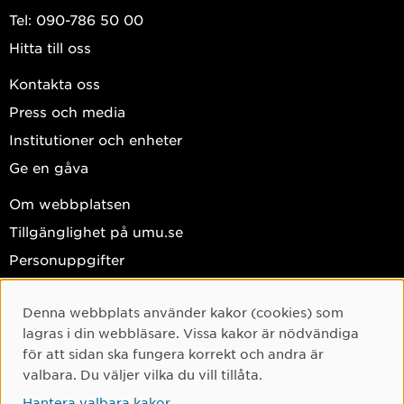
Tel: 090-786 50 00
Hitta till oss
Kontakta oss
Press och media
Institutioner och enheter
Ge en gåva
Om webbplatsen
Tillgänglighet på umu.se
Personuppgifter
Hantera kakor
Denna webbplats använder kakor (cookies) som
Cookie-samtycke
Facebook
lagras i din webbläsare. Vissa kakor är nödvändiga
Instagram
för att sidan ska fungera korrekt och andra är
valbara. Du väljer vilka du vill tillåta.
TikTok
Hantera valbara kakor