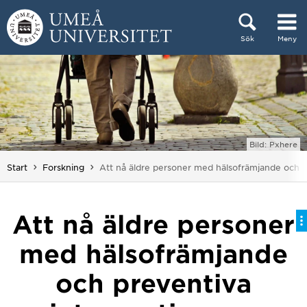
Hoppa direkt till innehållet
Sök
Meny
Huvudmenyn dold.
Bild: Pxhere
Du är här:
Start
Forskning
Att nå äldre personer med hälsofrämjande och p
Att nå äldre personer
med hälsofrämjande
och preventiva