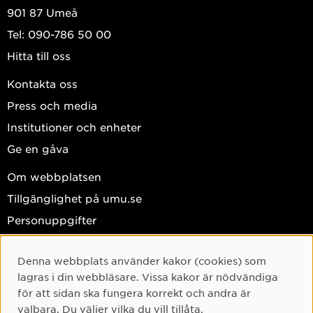
901 87 Umeå
Tel: 090-786 50 00
Hitta till oss
Kontakta oss
Press och media
Institutioner och enheter
Ge en gåva
Om webbplatsen
Tillgänglighet på umu.se
Personuppgifter
Hantera kakor
Denna webbplats använder kakor (cookies) som
Facebook
Cookie-samtycke
lagras i din webbläsare. Vissa kakor är nödvändiga
Instagram
för att sidan ska fungera korrekt och andra är
valbara. Du väljer vilka du vill tillåta.
TikTok