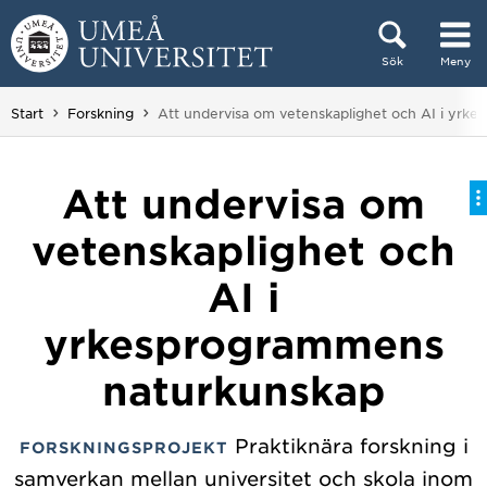
Hoppa direkt till innehållet
Sök
Meny
Huvudmenyn dold.
Du är här:
Start
Forskning
Att undervisa om vetenskaplighet och AI i yrk
Att undervisa om
vetenskaplighet och
AI i
yrkesprogrammens
naturkunskap
Praktiknära forskning i
FORSKNINGSPROJEKT
samverkan mellan universitet och skola inom