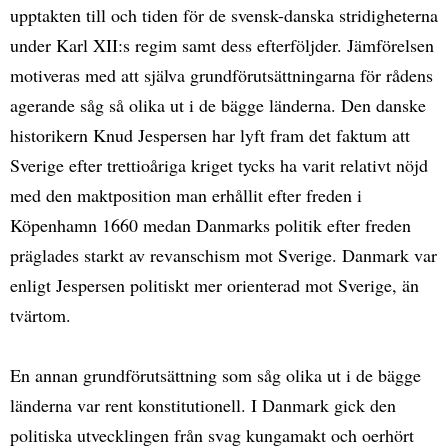
upptakten till och tiden för de svensk-danska stridigheterna
under Karl XII:s regim samt dess efterföljder. Jämförelsen
motiveras med att själva grundförutsättningarna för rådens
agerande såg så olika ut i de bägge länderna. Den danske
historikern Knud Jespersen har lyft fram det faktum att
Sverige efter trettioåriga kriget tycks ha varit relativt nöjd
med den maktposition man erhållit efter freden i
Köpenhamn 1660 medan Danmarks politik efter freden
präglades starkt av revanschism mot Sverige. Danmark var
enligt Jespersen politiskt mer orienterad mot Sverige, än
tvärtom.
En annan grundförutsättning som såg olika ut i de bägge
länderna var rent konstitutionell. I Danmark gick den
politiska utvecklingen från svag kungamakt och oerhört