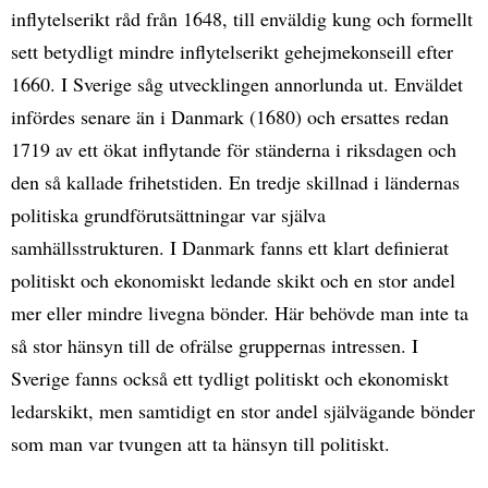
inflytelserikt råd från 1648, till enväldig kung och formellt
sett betydligt mindre inflytelserikt gehejmekonseill efter
1660. I Sverige såg utvecklingen annorlunda ut. Enväldet
infördes senare än i Danmark (1680) och ersattes redan
1719 av ett ökat inflytande för ständerna i riksdagen och
den så kallade frihetstiden. En tredje skillnad i ländernas
politiska grundförutsättningar var själva
samhällsstrukturen. I Danmark fanns ett klart definierat
politiskt och ekonomiskt ledande skikt och en stor andel
mer eller mindre livegna bönder. Här behövde man inte ta
så stor hänsyn till de ofrälse gruppernas intressen. I
Sverige fanns också ett tydligt politiskt och ekonomiskt
ledarskikt, men samtidigt en stor andel självägande bönder
som man var tvungen att ta hänsyn till politiskt.