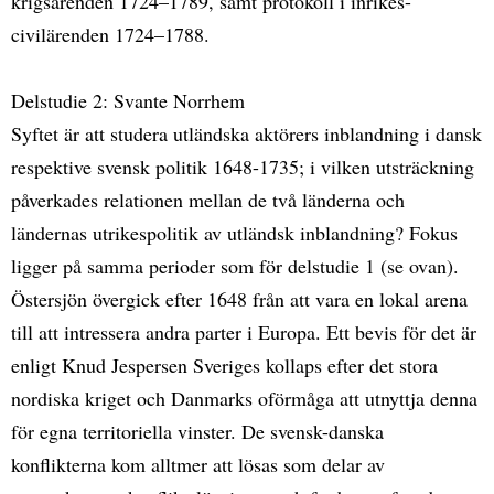
krigsärenden 1724–1789, samt protokoll i inrikes-
civilärenden 1724–1788.
Delstudie 2: Svante Norrhem
Syftet är att studera utländska aktörers inblandning i dansk
respektive svensk politik 1648-1735; i vilken utsträckning
påverkades relationen mellan de två länderna och
ländernas utrikespolitik av utländsk inblandning? Fokus
ligger på samma perioder som för delstudie 1 (se ovan).
Östersjön övergick efter 1648 från att vara en lokal arena
till att intressera andra parter i Europa. Ett bevis för det är
enligt Knud Jespersen Sveriges kollaps efter det stora
nordiska kriget och Danmarks oförmåga att utnyttja denna
för egna territoriella vinster. De svensk-danska
konflikterna kom alltmer att lösas som delar av