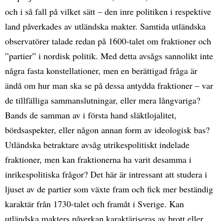
och i så fall på vilket sätt – den inre politiken i respektive
land påverkades av utländska makter. Samtida utländska
observatörer talade redan på 1600-talet om fraktioner och
”partier” i nordisk politik. Med detta avsågs sannolikt inte
några fasta konstellationer, men en berättigad fråga är
ändå om hur man ska se på dessa antydda fraktioner – var
de tillfälliga sammanslutningar, eller mera långvariga?
Bands de samman av i första hand släktlojalitet,
bördsaspekter, eller någon annan form av ideologisk bas?
Utländska betraktare avsåg utrikespolitiskt indelade
fraktioner, men kan fraktionerna ha varit desamma i
inrikespolitiska frågor? Det här är intressant att studera i
ljuset av de partier som växte fram och fick mer beständig
karaktär från 1730-talet och framåt i Sverige. Kan
utländska makters påverkan karaktäriseras av brott eller