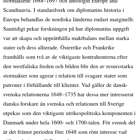
stormaktene 1688–1697 och antologin Europe and
Scandinavia. I standardverk om diplomatins historia i
Europa behandlas de nordiska länderna endast marginellt.
Samtidigt pekar forskningen på hur diplomatins uppgift
var att skapa och upprätthålla maktbalans mellan starka
stater och dess allierade. Österrike och Frankrike
framhålls som två av de viktigaste kontrahenterna efter
den westfaliska freden och bilden blir den av resursstarka
stormakter som agerar i relation till svagare stater som
patroner i förhållande till klienter. Vad gäller de dansk-
svenska relationerna 1648–1735 har dessa mer intresserat
danska forskare än svenska och relationen till Sverige
utpekas som den viktigaste utrikespolitiska komponenten i
Danmark under hela 1600- och 1700-talen. För svensk del
är det främst perioden före 1648 som rönt intresse vad