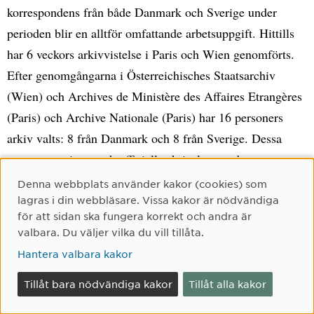
korrespondens från både Danmark och Sverige under
perioden blir en alltför omfattande arbetsuppgift. Hittills
har 6 veckors arkivvistelse i Paris och Wien genomförts.
Efter genomgångarna i Österreichisches Staatsarchiv
(Wien) och Archives de Ministère des Affaires Etrangères
(Paris) och Archive Nationale (Paris) har 16 personers
arkiv valts: 8 från Danmark och 8 från Sverige. Dessa
personers privata och officiella skrivelser studeras.
Kompletterande tryckt material kan också komma att
Denna webbplats använder kakor (cookies) som
Cookie-samtycke
användas. Medel för arkivvistelser i Wien och Paris har
lagras i din webbläsare. Vissa kakor är nödvändiga
för att sidan ska fungera korrekt och andra är
erhållits från andra finansiärer.
valbara. Du väljer vilka du vill tillåta.
Hantera valbara kakor
Teori och metod
Teoretiskt anknyter vi till dem som diskuterat
Tillåt bara nödvändiga kakor
Tillåt alla kakor
nationalstaternas framväxt i Europa. Mer specifikt tar vi