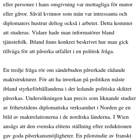
eller personer i hans omgivning var mottagliga för mutor
eller gåvor. Såväl kvinnor som män var intressanta och
diplomaters hustrur deltog också i arbetet. Detta kommer
att studeras. Vidare hade man informatörer bland
tjänstefolk. Ibland finns konkret beskrivet hur man gick
tillväga för att påverka utfallet i en politisk fråga.
En tredje fråga rör om sändebuden påverkade rådande
maktstrukturer. För att ha inverkan på politiken måste
ibland styrkeförhållandena i det ledande politiska skiktet
påverkas. Undersökningen kan precis som liknande studier
av frihetstidens diplomatiska verksamhet i Norden ge en
bild av maktrelationerna i de nordiska länderna. I Wien
ansågs att den svenska elitens ställning efter reduktionen
gav goda påverkansmöjligheter. En pilotstudie av franskt