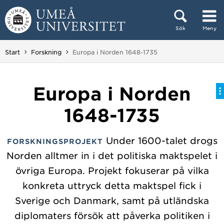
Hoppa direkt till innehållet
Sök
Meny
Huvudmenyn dold.
Du är här:
Start
Forskning
Europa i Norden 1648-1735
Europa i Norden
1648-1735
Under 1600-talet drogs
FORSKNINGSPROJEKT
Norden alltmer in i det politiska maktspelet i
övriga Europa. Projekt fokuserar på vilka
konkreta uttryck detta maktspel fick i
Sverige och Danmark, samt på utländska
diplomaters försök att påverka politiken i