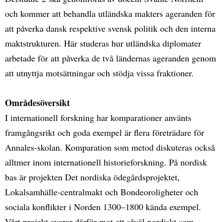
och kommer att behandla utländska makters ageranden för
att påverka dansk respektive svensk politik och den interna
maktstrukturen. Här studeras hur utländska diplomater
arbetade för att påverka de två ländernas ageranden genom
att utnyttja motsättningar och stödja vissa fraktioner.
Områdesöversikt
I internationell forskning har komparationer använts
framgångsrikt och goda exempel är flera företrädare för
Annales-skolan. Komparation som metod diskuteras också
alltmer inom internationell historieforskning. På nordisk
bas är projekten Det nordiska ödegårdsprojektet,
Lokalsamhälle-centralmakt och Bondeoroligheter och
sociala konflikter i Norden 1300–1800 kända exempel.
Vårt projekt svarar därför mot ett såväl nordiskt som