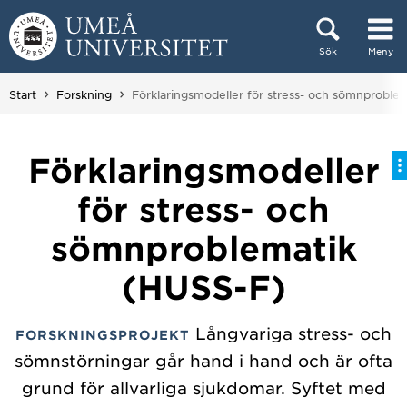
Hoppa direkt till innehållet
Sök
Meny
Huvudmenyn dold.
Du är här:
Start
Forskning
Förklaringsmodeller för stress- och sömnproble
Förklaringsmodeller
för stress- och
sömnproblematik
(HUSS-F)
Långvariga stress- och
FORSKNINGSPROJEKT
sömnstörningar går hand i hand och är ofta
grund för allvarliga sjukdomar. Syftet med