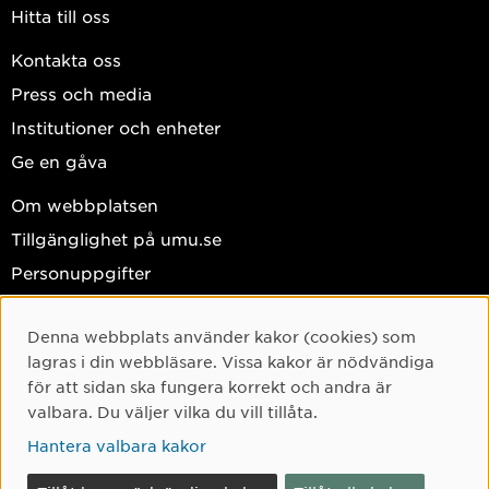
Hitta till oss
Kontakta oss
Press och media
Institutioner och enheter
Ge en gåva
Om webbplatsen
Tillgänglighet på umu.se
Personuppgifter
Hantera kakor
Denna webbplats använder kakor (cookies) som
Facebook
Cookie-samtycke
lagras i din webbläsare. Vissa kakor är nödvändiga
Instagram
för att sidan ska fungera korrekt och andra är
valbara. Du väljer vilka du vill tillåta.
TikTok
Hantera valbara kakor
Youtube
LinkedIn