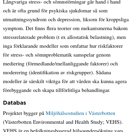
Långvariga stress- och sömnstörningar går hand i hand
och är ofta grund för psykiska sjukdomar så som
utmattningssyndrom och depression, liksom för kroppsliga
symptom. Det finns flera teorier om mekanismerna bakom
stressrelaterade problem (t ex allostatisk belastning), men
inga förklarande modeller som omfattar hur riskfaktorer
för stress- och sömnproblematik samspelar genom
mediering (förmedlande/mellanliggande faktorer) och
moderering (identifikation av riskgrupper). Sådana
modeller är särskilt viktiga för att vården ska kunna agera
förebyggande och skapa tillförlitliga behandlingar.
Databas
Projektet bygger på
Miljöhälsostudien i Västerbotten
(Västerbotten Environmental and Health Study; VEHS).
VEHS är en befolkningsbaserad hälsoundersökning vars