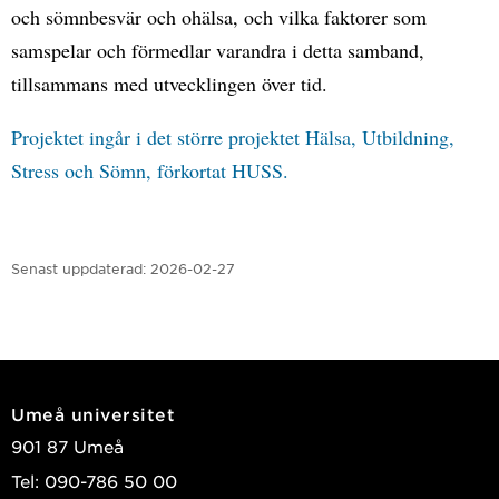
och sömnbesvär och ohälsa, och vilka faktorer som
samspelar och förmedlar varandra i detta samband,
tillsammans med utvecklingen över tid.
Projektet ingår i det större projektet Hälsa, Utbildning,
Stress och Sömn, förkortat HUSS.
Senast uppdaterad:
2026-02-27
Umeå universitet
901 87 Umeå
Tel: 090-786 50 00