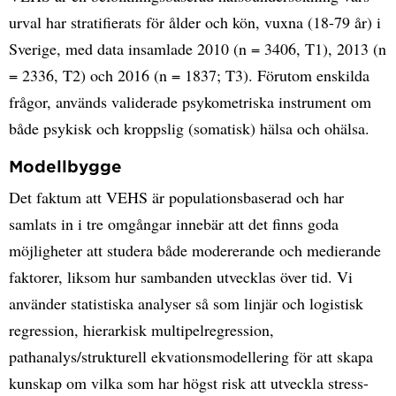
urval har stratifierats för ålder och kön, vuxna (18-79 år) i
Sverige, med data insamlade 2010 (n = 3406, T1), 2013 (n
= 2336, T2) och 2016 (n = 1837; T3). Förutom enskilda
frågor, används validerade psykometriska instrument om
både psykisk och kroppslig (somatisk) hälsa och ohälsa.
Modellbygge
Det faktum att VEHS är populationsbaserad och har
samlats in i tre omgångar innebär att det finns goda
möjligheter att studera både modererande och medierande
faktorer, liksom hur sambanden utvecklas över tid. Vi
använder statistiska analyser så som linjär och logistisk
regression, hierarkisk multipelregression,
pathanalys/strukturell ekvationsmodellering för att skapa
kunskap om vilka som har högst risk att utveckla stress-