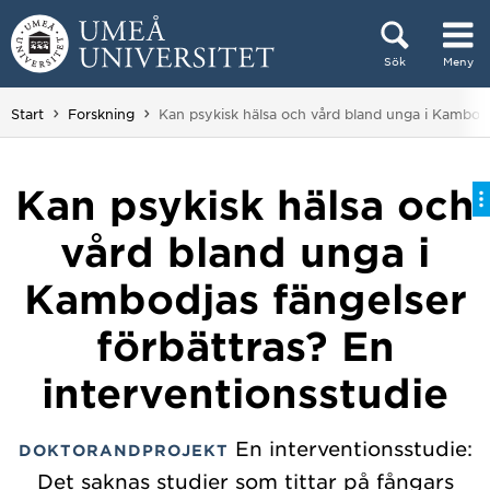
Hoppa direkt till innehållet
Sök
Meny
Huvudmenyn dold.
Du är här:
Start
Forskning
Kan psykisk hälsa och vård bland unga i Kambodj
Kan psykisk hälsa och
vård bland unga i
Kambodjas fängelser
förbättras? En
interventionsstudie
En interventionsstudie:
DOKTORANDPROJEKT
Det saknas studier som tittar på fångars