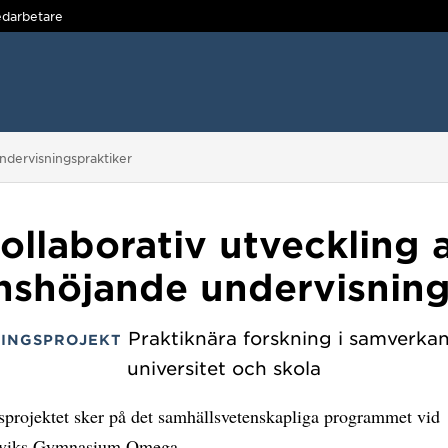
darbetare
ndervisningspraktiker
ollaborativ utveckling 
nshöjande undervisning
Praktiknära forskning i samverka
INGSPROJEKT
universitet och skola
sprojektet sker på det samhällsvetenskapliga programmet vid
sviks Gymnasium Omega