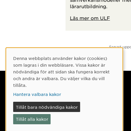
lärarutbildning.
Läs mer om ULF
Senast uppd
Denna webbplats använder kakor (cookies)
Cookie-samtycke
som lagras i din webbläsare. Vissa kakor är
nödvändiga för att sidan ska fungera korrekt
och andra är valbara. Du väljer vilka du vill
Umeå universitet
tillåta.
901 87 Umeå
Hantera valbara kakor
Tel: 090-786 50 00
Tillåt bara nödvändiga kakor
Hitta till oss
Tillåt alla kakor