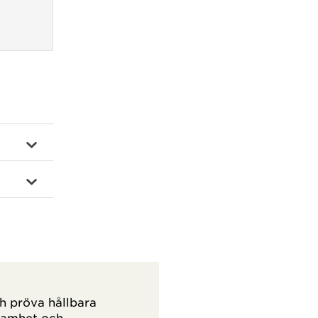
h pröva hållbara
ksamhet och