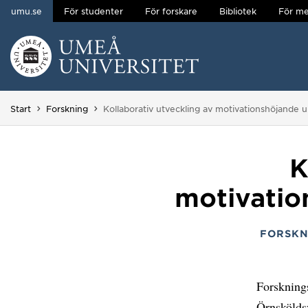
umu.se
För studenter
För forskare
Bibliotek
För me
Hoppa direkt till innehållet
Huvudmenyn dold.
Du är här:
Start
Forskning
Kollaborativ utveckling av motivationshöjande u
K
motivatio
FORSKN
Forskning
Örnsköld