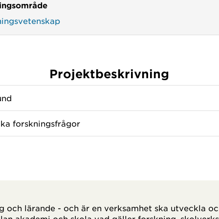
ingsområde
ningsvetenskap
Projektbeskrivning
und
ika forskningsfrågor
ng och lärande - och är en verksamhet ska utveckla oc
an akademi och skola vad gäller forskning, skolver