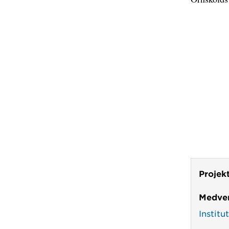
Projek
Medver
Instit