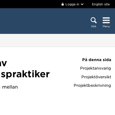
Logga in
English site
Sök
Meny
På denna sida
av
Projektansvarig
spraktiker
Projektöversikt
Projektbeskrivning
n mellan