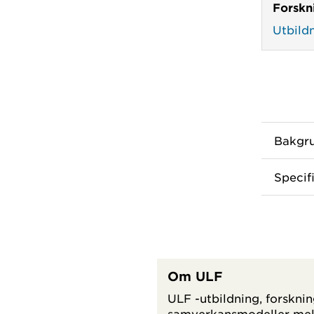
Forskn
Utbild
Bakgr
Specif
Om ULF
ULF -utbildning, forskni
samverkansmodeller mell