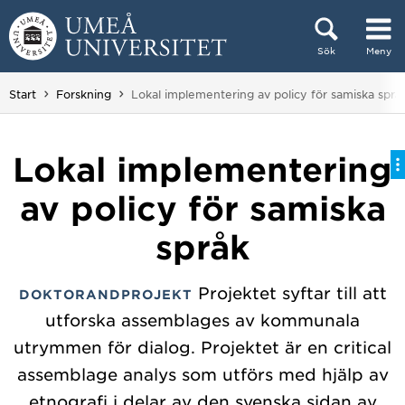
Hoppa direkt till innehållet
Sök
Meny
Huvudmenyn dold.
Du är här:
Start
Forskning
Lokal implementering av policy för samiska språ
Lokal implementering
av policy för samiska
språk
Projektet syftar till att
DOKTORANDPROJEKT
utforska assemblages av kommunala
utrymmen för dialog. Projektet är en critical
assemblage analys som utförs med hjälp av
etnografi i delar av den svenska sidan av