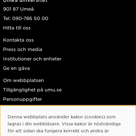
901 87 Umeå
Tel: 090-786 50 00
Hitta till oss
Kontakta oss
Press och media
Institutioner och enheter
Ge en gåva
Om webbplatsen
Tillgänglighet på umu.se
Personuppgifter
Hantera kakor
Denna webbplats använder kakor (cookies) som
Facebook
Cookie-samtycke
lagras i din webbläsare. Vissa kakor är nödvändiga
Instagram
för att sidan ska fungera korrekt och andra är