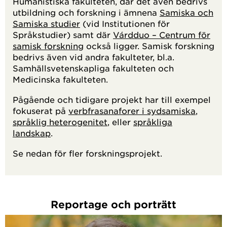
Humanistiska fakulteten, där det även ​bedrivs
utbildning och forskning i ämnena
Samiska och
Samiska studier
(vid Institutionen för
Språkstudier) samt där
Várdduo – Centrum för
samisk forskning
också ligger. Samisk forskning
bedrivs även vid andra fakulteter, bl.a.
Samhällsvetenskapliga fakulteten och
Medicinska fakulteten.
Pågående och tidigare projekt har till exempel
fokuserat på
verbfrasanaforer i sydsamiska
,
språklig heterogenitet
, eller
språkliga
landskap
.
Se nedan för fler forskningsprojekt.
Reportage och porträtt