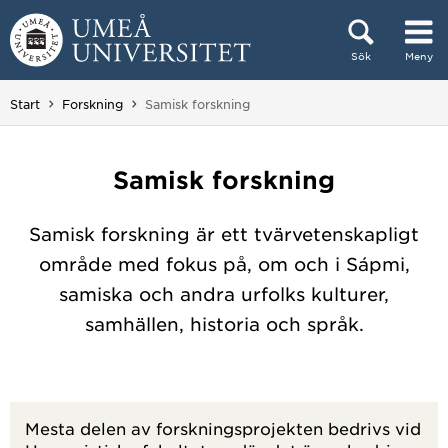
Hoppa direkt till innehållet
Sök
Meny
Huvudmenyn dold.
Du är här:
Start
Forskning
Samisk forskning
Samisk forskning
Samisk forskning är ett tvärvetenskapligt
område med fokus på, om och i Sápmi,
samiska och andra urfolks kulturer,
samhällen, historia och språk.
Mesta delen av forskningsprojekten bedrivs vid