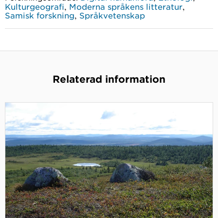
,
,
Kulturgeografi
Moderna språkens litteratur
,
Samisk forskning
Språkvetenskap
Relaterad information