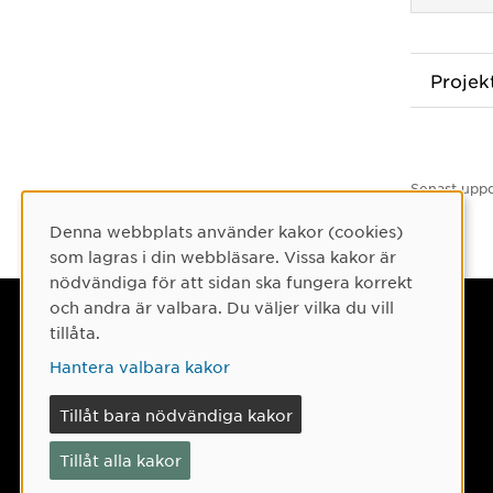
Proje
Senast uppd
Denna webbplats använder kakor (cookies)
Cookie-samtycke
som lagras i din webbläsare. Vissa kakor är
nödvändiga för att sidan ska fungera korrekt
och andra är valbara. Du väljer vilka du vill
Umeå universitet
tillåta.
901 87 Umeå
Hantera valbara kakor
Tel: 090-786 50 00
Tillåt bara nödvändiga kakor
Hitta till oss
Tillåt alla kakor