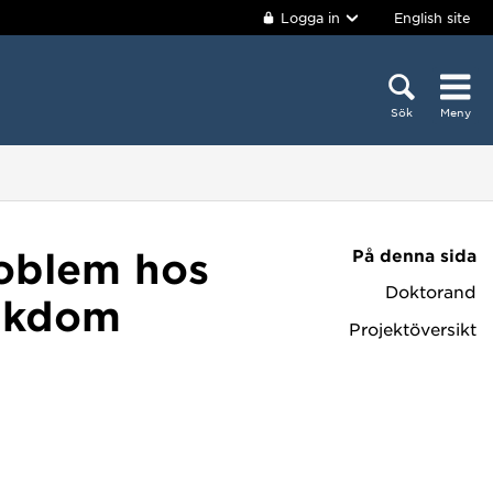
Logga in
English site
Sök
Meny
På denna sida
roblem hos
Doktorand
jukdom
Projektöversikt