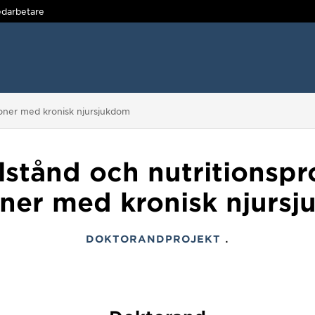
darbetare
soner med kronisk njursjukdom
llstånd och nutritionsp
ner med kronisk njurs
.
DOKTORANDPROJEKT