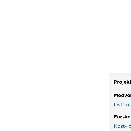
Projek
Medver
Instit
Forskn
Kost- 