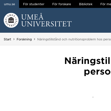
umu.se
För studenter
För forskare
Bibliotek
För me
Hoppa direkt till innehållet
Huvudmenyn dold.
Du är här:
Start
Forskning
Näringstillstånd och nutritionsproblem hos per
Näringsti
perso
.